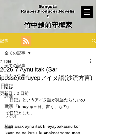
Gangsta
Rapper,Producer,Novelis
t
竹中越前守樫家
記事
全ての記事
7月6日
全ての記事
2026.7 Aynu itak (Sar
コミュニティ
iposse)tonuyepアイヌ語(沙流方言)
日記
日記
更新日：
2 日前
評論
「日記」というアイヌ語が見当たらないの
動画
で、「tonuyep＝日、書く、もの」
で日記とした。
ラジオ
kani anak aynu itak k=eyaypakasnu kor 
植物
k=an pe ne kusu, ku=pakoat somounan.