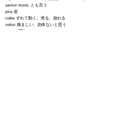
samor mosir, とも言う
pira 崖
rutke ずれて動く。滑る。崩れる
oskur 痛ましい、勿体ないと思う
rawe　望む
7.20(mawcicup hotneto)(kunnecup to)
piskani ta un yaki anak onuman an kor rek. 
近所のセミは夜になると鳴く。
7.25(mawcicup asikne ikasma hotneto)
(toy to)
"
itak hum a=omappe itak hotnep, aynu itak, 
Okinawa itak,
 Indonesia itak
" sekor cimoyenoka 