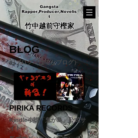
Gangsta
Rapper,Producer,Novelis
t
竹中越前守樫家
BLOG
旧ブログ（はてなブログ）
PIRIKA RECORDS
Kindle小説「鬼が島」公式サ
イト