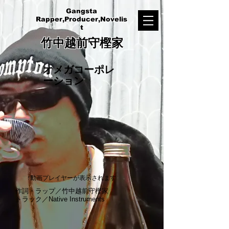
Gangsta
Rapper,Producer,Novelis
t
竹中越前守樫家
オメガコーポレ
ーション
↑動画プレイヤーが表示されます
作詞・ラップ
／
竹中越前守樫家
トラック／Native Instruments